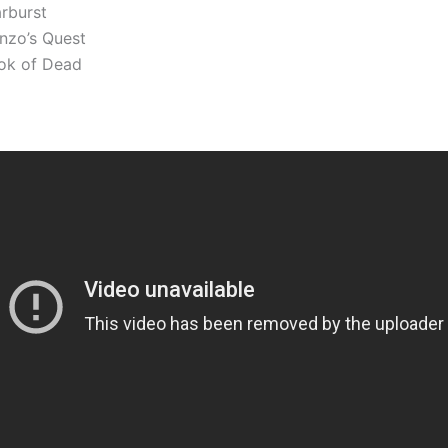
arburst
nzo’s Quest
ok of Dead