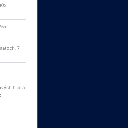
30x
25x
matoch, 7
vých hier a
z