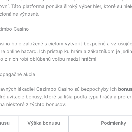
ovní. Táto platforma ponúka široký výber hier, ktoré sú nie
ncionálne výnosné.
zimbo Casino
ino bolo založené s cieľom vytvoriť bezpečné a vzrušujú
pre online hazard. Ich prístup ku hrám a zákazníkom je jedi
 čo z nich robí obľúbenú voľbu medzi hráčmi.
ropagačné akcie
lavných lákadiel Cazimbo Casino sú bezpochyby ich
bonu
é uvítacie bonusy, ktoré sa líšia podľa typu hráča a prefere
na niektoré z týchto bonusov:
nusu
Výška bonusu
Podmienky