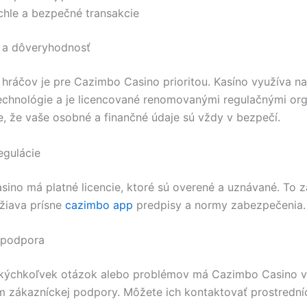
chle a bezpečné transakcie
 a dôveryhodnosť
hráčov je pre Cazimbo Casino prioritou. Kasíno využíva na
technológie a je licencované renomovanými regulačnými or
, že vaše osobné a finančné údaje sú vždy v bezpečí.
egulácie
ino má platné licencie, ktoré sú overené a uznávané. To z
žiava prísne
cazimbo app
predpisy a normy zabezpečenia.
 podpora
akýchkoľvek otázok alebo problémov má Cazimbo Casino v
ím zákazníckej podpory. Môžete ich kontaktovať prostredn