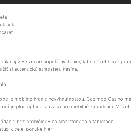
leta
ackjack
ccarat
úka aj živé verzie populárnych hier, kde môžete hrať pro
užiť si autentickú atmosféru kasína.
nie
obe je mobilné hranie nevyhnutnosťou. Cazimbo Casino m
ktorá je plne optimalizovaná pre mobilné zariadenia. Môžete 
ládanie bez problémov na smartfónoch a tabletoch
stup k celej ponuke hier