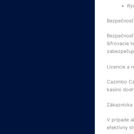
Rý
Bezpečnosť
Bezpečnosť 
šifrovacie 
zabezpečuje
Licencie a r
Cazimbo Cas
kasíno dodr
Zákaznícka
V prípade 
efektívny t