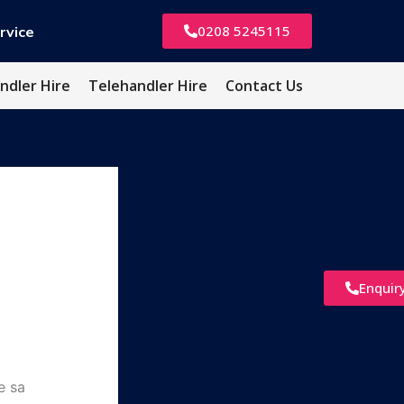
0208 5245115
rvice
ndler Hire
Telehandler Hire
Contact Us
Enquiry
e sa